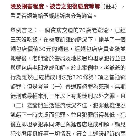
險及損害程度、
被告之犯後態度等
等
（註
4
），
看是否認為給予緩起訴處分為適當。
舉
例言之
：
一個貧病交迫的
70
歲老爺爺，已經
三天沒吃飯，在極度飢餓的情況下，偷拿了一個
麵包店價值
30
元的麵包
，經
麵包店
店員
查獲
並
報警
後
，
老爺爺
於警局及地檢
署均坦承犯行並
已
與麵包店
老闆
達成和解。於此案例中，老爺爺的
行為
雖然
已經構成刑法第
320
條第
1
項之普通竊
盜
罪；
但是
考量
（一）普通竊盜罪為
死刑、無期
徒刑或最輕本刑三年以上有期徒刑以外之罪
、且
（二）老爺爺生活
經濟狀況不佳、犯罪動機僅為
飢餓下一時失慮而犯罪、並且犯罪所得甚低、
犯
後
立即
坦承犯罪同時
已與麵包店達成和解
，顯見
犯後態度良好
等一切情況
，符合上述緩起訴的兩