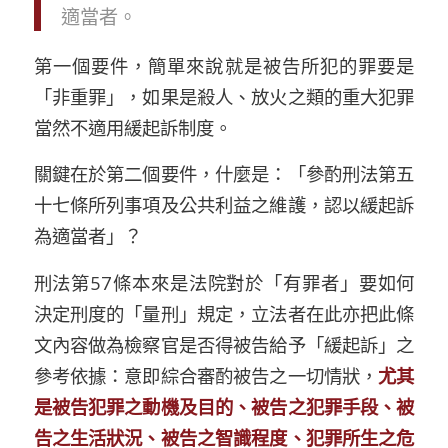
適當者。
第一個要件，簡單來說就是被告所犯的罪要是
「
非重罪
」
，如果是殺人、放火之類的重大犯罪
當然不適用緩起訴制度
。
關鍵在於第二個要件
，什麼是
：
「參酌刑法第五
十七條所列事項及公共利益之維護
，認以緩起訴
為適當者
」
？
刑法
第
57
條
本來是法院對於
「
有罪者
」
要如何
決定刑度的
「
量刑
」
規定
，
立法者在此亦把
此
條
文內容做為檢察官是否得被告給予
「
緩起訴
」
之
參考
依據
：
意即
綜合
審酌
被告
之一切情狀，
尤其
是被告
犯罪之動機及目的、被告之犯罪手段、被
告之生活狀況、被告之智識程度、
犯罪所生之危