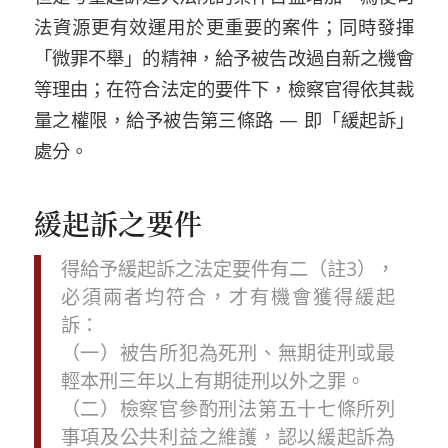
法資源
更
有效運用
於
更重要的案件
；同時發揮
「微罪不舉」
的精神，給予被告改過自新之
機會
等理由；在符合法定的要件下，檢察官得依其裁
量之權限，給予被告第三條路
—
即
「
緩起訴
」
處分。
緩起訴之要件
得給予緩起訴之法定要件有二（註3），
必須兩者均符合，才有機會獲得緩起
訴：
（一）被告所犯為死刑、無期徒刑或最
輕本刑三年以上有期徒刑以外之罪。
（二）檢察官參酌刑法第五十七條所列
事項及公共利益之維護，認以緩起訴為