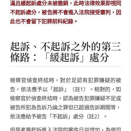
滿且緩起訴處分未被撤銷，此時法律效果即視同
不起訴處分，被告將不會進入法院接受審判，因
此也不會留下犯罪前科紀錄。
起訴、不起訴之外的第三
條路
：
「緩起訴」處分
檢察官偵查終結時，對於足認有犯罪嫌疑的被
告，依法應予以
「
起訴
」
（註
1
）
。
相對的，如
檢察官於偵查終結時，認為被告
犯罪嫌疑不足
或
被告所犯為告訴乃論之罪但已超過告訴期間等，
依法應
給予被告
「
不起訴
」
處分
（註
2
）
。
但是考量起訴進入法院的案件日益增加，
為使司