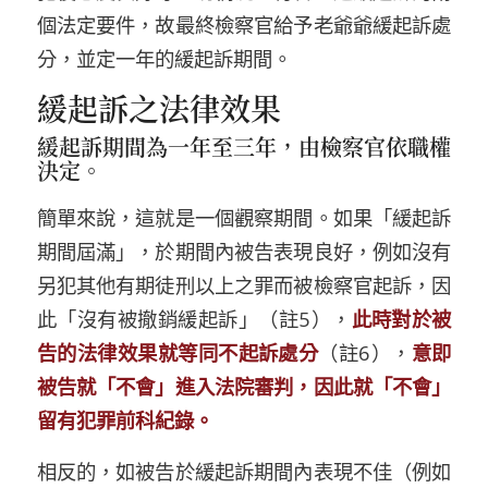
個法定要件，
故最終檢察官給予老爺爺緩起訴處
分，並定一年的緩起訴期間。
緩起訴之法律效果
緩起訴期間為一年至三年，由檢察官依職權
決定。
簡單來說
，
這就是一個
觀察期間
。
如果
「
緩起訴
期間
屆滿
」
，
於期間內
被告表現良好，
例如
沒有
另犯
其他有期徒刑以上之罪而
被檢察官起訴
，
因
此
「
沒有被
撤銷緩起訴
」
（註
5
）
，
此時
對於被
告
的法律效果就等同不起訴處分
（註
6
）
，
意即
被告就
「
不會
」
進入法院審判，因此就
「不會」
留有犯罪前科紀錄。
相反的，如
被告於緩起訴期間內
表現不佳
（
例如