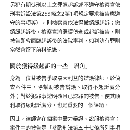
另犯有期徒刑以上之罪
遭起訴
或不遵守檢察官依
刑事訴訟
法第
253
條之
2
第
1
項規定要求
被告應
遵
守
的
事項
等
），則檢察官
依法
得撤銷緩起訴；撤
銷緩起訴後，檢察官將繼續偵查或起訴被告，則
被告
即會
面臨起訴後的
法院
審判
，
如判決有罪則
當然會留下前科紀錄
。
關於獲得緩起訴的一些
「眉角」
身為一位替被告爭取最大利益的辯護
律師
，
於偵
查案件中，
除幫助被告辯護、
取得
不起訴處分
外；
對於犯罪事證明確且已認罪的被告
，使其順
利
取得緩起訴處分，
也是重要的一個課題。
因此，律師會
在個案中盡力舉證、說服檢察官：
案件中的被告是
「
參酌
刑法第五十七條所列事項