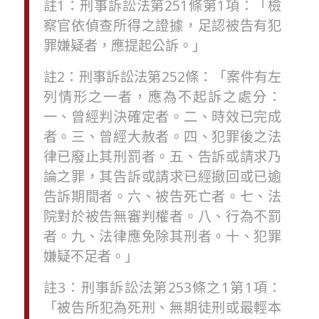
註
1
：
刑事訴訟法
第
251
條
第
1
項
：
「
檢
察官依偵查所得之證據，足認被告有犯
罪嫌疑者，應提起公訴。
」
註
2
：
刑事訴訟法
第
252
條
：
「
案件有左
列情形之一者，應為不起訴之處分：
一、曾經判決確定者。二、時效已完成
者。三、曾經大赦者。四、犯罪後之法
律已廢止其刑罰者。五、告訴或請求乃
論之罪，其告訴或請求已經撤回或已逾
告訴期間者。六、被告死亡者。七、法
院對於被告無審判權者。八、行為不罰
者。九、法律應免除其刑者。十、犯罪
嫌疑不足者。
」
註
3
：
刑事訴訟法
第
253
條
之
1
第
1
項：
「
被告所犯為死刑、無期徒刑或最輕本