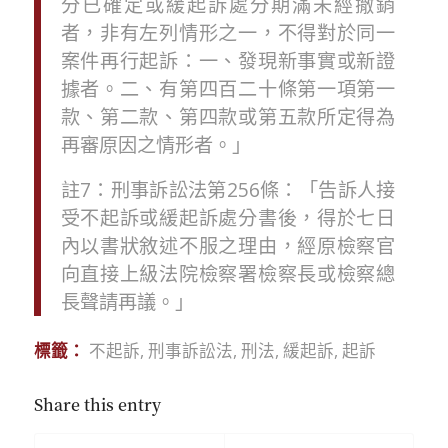
分已確定或緩起訴處分期滿未經撤銷
者，非有左列情形之一，不得對於同一
案件再行起訴：一、發現新事實或新證
據者。二、有第四百二十條第一項第一
款、第二款、第四款或第五款所定得為
再審原因之情形者。
」
註
7
：
刑事訴訟法
第
256
條
：
「
告訴人接
受不起訴或緩起訴處分書後，得於七日
內以書狀敘述不服之理由，經原檢察官
向直接上級法院檢察署檢察長或檢察總
長聲請再議。
」
標籤：
不起訴
,
刑事訴訟法
,
刑法
,
緩起訴
,
起訴
Share this entry