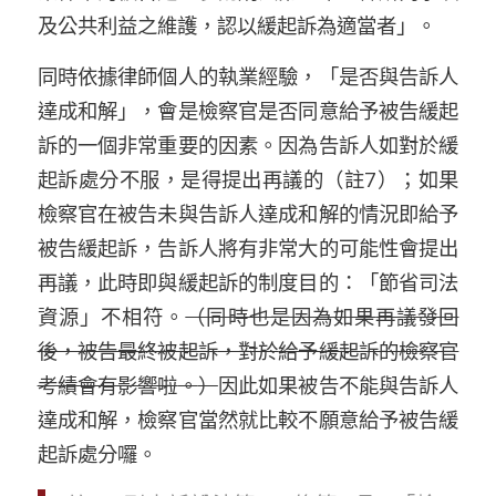
及公共利益之維護，認以緩起訴為適當者
」
。
同時依據
律師個人的
執業
經驗，
「是否
與告訴人
達成和解」
，會是檢察官
是否同意
給予被告緩起
訴的一個
非常
重要的因素。因為告訴人如對於緩
起訴處分不服，是得提出再議的（註
7
）；如
果
檢察官在被告未與告訴人達成和解的情況即給予
被告緩起訴，告訴人將
有非常大的可能性會提出
再議，此時
即
與緩起訴的制度目的：
「
節省司法
資源
」
不相符
。
（同時也是因為如果
再議發回
後，被告最終被起訴
，
對於
給予緩起訴的檢察官
考績會有影響啦
。
）
因此如果被告不能與告訴人
達成和解，檢察官
當然
就
比較不願意給予被告緩
起訴處分囉。