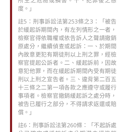
所生之危險或損害。十、犯罪後之態
度。
」
註
5
：
刑事訴訟法
第
253
條
之
3
：
「
被告
於緩起訴期間內，有左列情形之一者，
檢察官得依職權或依告訴人之聲請撤銷
原處分，繼續偵查或起訴：一、於期間
內故意更犯有期徒刑以上刑之罪，經檢
察官提起公訴者。二、緩起訴前，因故
意犯他罪，而在緩起訴期間內受有期徒
刑以上刑之宣告者。三、違背第二百五
十三條之二第一項各款之應遵守或履行
事項者。檢察官撤銷緩起訴之處分時，
被告已履行之部分，不得請求返還或賠
償。
」
註
6
：
刑事訴訟法
第
260
條
：
「
不起訴處