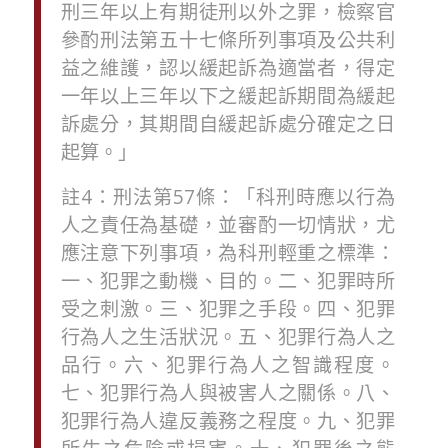
刑三年以上有期徒刑以外之罪，檢察官
參酌刑法第五十七條所列事項及公共利
益之維護，認以緩起訴為適當者，得定
一年以上三年以下之緩起訴期間為緩起
訴處分，其期間自緩起訴處分確定之日
起算。
」
註
4
：
刑法
第
5
7
條
：
「
科刑時應以行為
人之責任為基礎，並審酌一切情狀，尤
應注意下列事項，為科刑輕重之標準：
一、犯罪之動機、目的。二、犯罪時所
受之刺激。三、犯罪之手段。四、犯罪
行為人之生活狀況。五、犯罪行為人之
品行。六、犯罪行為人之智識程度。
七、犯罪行為人與被害人之關係。八、
犯罪行為人違反義務之程度。九、犯罪