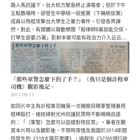
路人馬抗議下，台大校方緊急終止演唱會；但於下午
五點散場時，卻發生中華統一促進黨（下稱統促黨）
成員以甩棍攻擊台大學生之暴力事件，引發各界譁
然。對此，有媒體以聳動標題「殺律師8萬就能交保，
打學生卻要25萬」影射本案可能有政治力介入云云......
『那些軍警怎麼下的了手？』《我只是個計程車
司機》觀影後記。
2017-09-17
如同片中主角計程車司機第一次親眼目睹軍警殘暴用
棍棒毆打、槍枝掃射光州抗議民眾時不斷喃喃自語
的：「（軍警）怎麼可以這樣對待民眾」。筆者在觀
賞本片時以及觀影後，不禁時常憶及我國於2014年間
所發生的《318太陽花學運》，過程中《323佔領行政