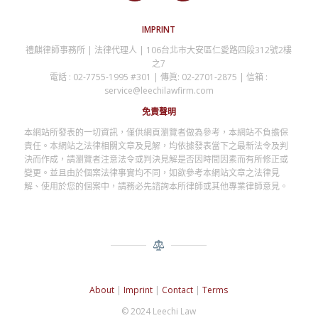
IMPRINT
禮麒律師事務所 | 法律代理人 | 106台北市大安區仁愛路四段312號2樓
之7
電話 : 02-7755-1995 #301 | 傳眞: 02-2701-2875 | 信箱 :
service@leechilawfirm.com
免責聲明
本網站所發表的一切資訊，僅供網頁瀏覽者做為參考，本網站不負擔保
責任。本網站之法律相關文章及見解，均依據發表當下之最新法令及判
決而作成，請瀏覽者注意法令或判決見解是否因時間因素而有所修正或
變更。並且由於個案法律事實均不同，如欲參考本網站文章之法律見
解、使用於您的個案中，請務必先諮詢本所律師或其他專業律師意見。
About
|
Imprint
|
Contact
|
Terms
© 2024 Leechi Law