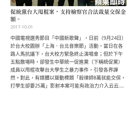
促統黨台大甩棍案，支持檢察官合法裁量交保金
額。
2017-10-01
中國電視選秀節目「中國新歌聲」，日前（9月24日）
於台大校園辦「上海．台北音樂節」活動，當日在各
路人馬抗議下，台大校方緊急終止演唱會；但於下午
五點散場時，卻發生中華統一促進黨（下稱統促黨）
成員以甩棍攻擊台大學生之暴力事件，引發各界譁
然。對此，有媒體以聳動標題「殺律師8萬就能交保，
打學生卻要25萬」影射本案可能有政治力介入云云......