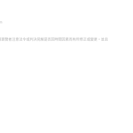
om
請瀏覽者注意法令或判決見解是否因時間因素而有所修正或變更。並且