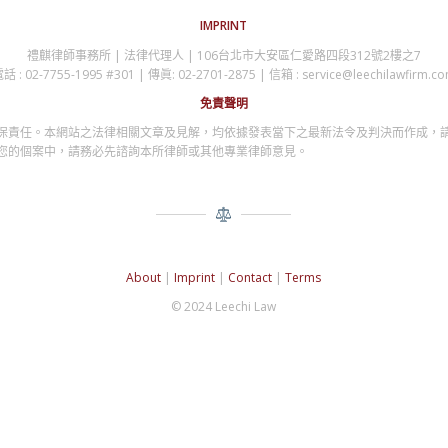
IMPRINT
禮麒律師事務所 | 法律代理人 | 106台北市大安區仁愛路四段312號2樓之7
話 : 02-7755-1995 #301 | 傳眞: 02-2701-2875 | 信箱 : service@leechilawfirm.c
免責聲明
保責任。本網站之法律相關文章及見解，均依據發表當下之最新法令及判決而作成，
您的個案中，請務必先諮詢本所律師或其他專業律師意見。
About
|
Imprint
|
Contact
|
Terms
© 2024 Leechi Law